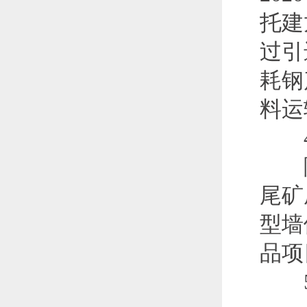
托建
过引
耗钢
料运
4.
随
尾矿
型墙
品项
5.