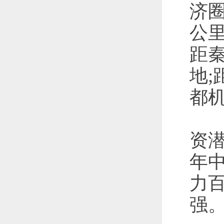
济圈
公里
距秦
地
都机
20
资潜
年
力
强