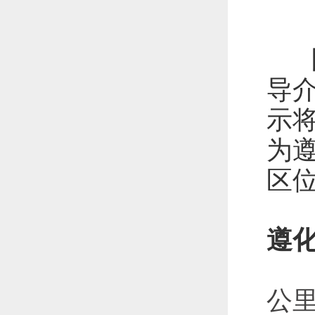
导
示
为
区
遵
遵
公