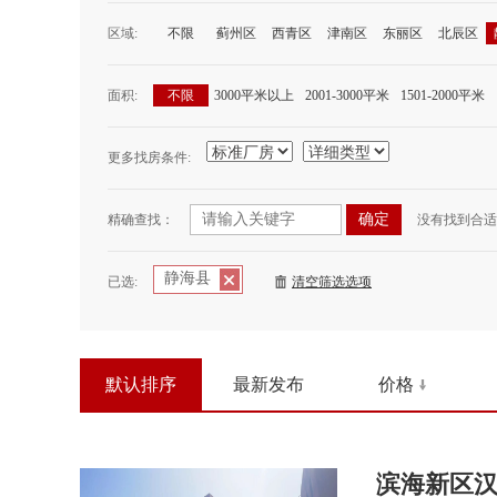
区域:
不限
蓟州区
西青区
津南区
东丽区
北辰区
面积:
不限
3000平米以上
2001-3000平米
1501-2000平米
更多找房条件:
精确查找：
没有找到合适
静海县
已选:
清空筛选选项
默认排序
最新发布
价格
滨海新区汉