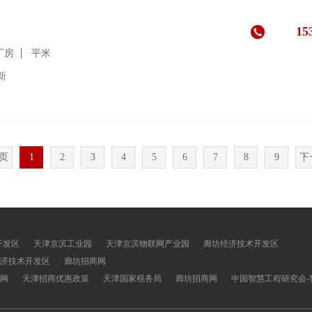
15
厂房
平米
更新
页
1
2
3
4
5
6
7
8
9
下
开发区
天津京滨工业园
天津京滨物联网产业园
廊坊经济技术开发区
济技术开发区
廊坊招商网
网
天津招商优惠政策
天津国家税务局
廊坊招商网
中国智慧工程研究会