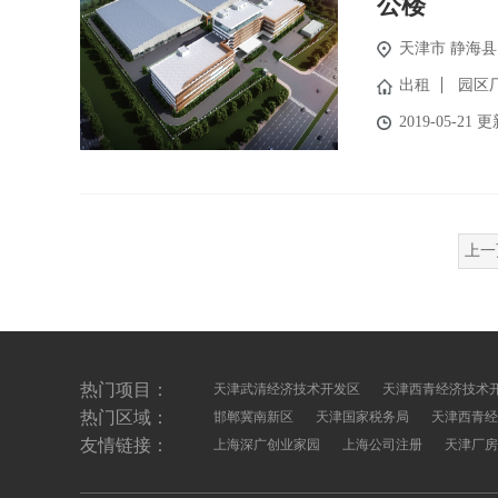
公楼
天津市
静海县
出租
园区
2019-05-21 
上一
热门项目：
天津武清经济技术开发区
天津西青经济技术
热门区域：
邯郸冀南新区
天津国家税务局
天津西青经
友情链接：
上海深广创业家园
上海公司注册
天津厂房