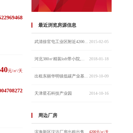
622969468
最近浏览房源信息
武清徐官屯工业区附近4200...
2015-02-05
河北380㎡精装loft带小院,...
2018-01-18
40
元/㎡/天
出租东丽华明镇低碳产业基...
2019-10-09
004708272
天津星石科技产业园
2014-10-16
周边厂房
滨海新区汉沽厂房出租出售 可环评立项
4200元/㎡/天