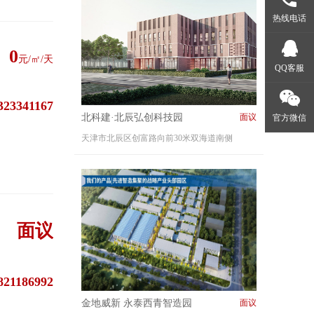
热线电话
0
元/㎡/天
QQ客服
323341167
北科建·北辰弘创科技园
面议
官方微信
天津市北辰区创富路向前30米双海道南侧
面议
821186992
金地威新 永泰西青智造园
面议