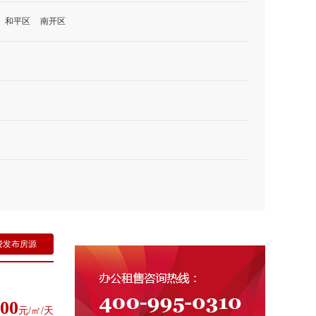
和平区
南开区
费发布房源
00
元/㎡/天