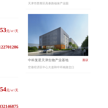
天津市西青区高泰路福保产业园
.53
元/㎡/天
122701286
中科复星天津生物产业基地
面议
空港经济区中心大道和中环南路交口
.54
元/㎡/天
332146875