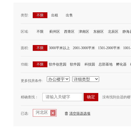
类型:
不限
出租
出售
区域:
不限
蓟州区
西青区
津南区
东丽区
北辰区
静海
面积:
不限
3000平米以上
2001-3000平米
1501-2000平米
100
功能:
不限
软件创意园
软件园
科技园
总部基地
孵化器
更多找房条件:
精确查找：
没有找到合适的楼
河北区
已选:
清空筛选选项